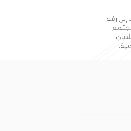
ويق من
همة في