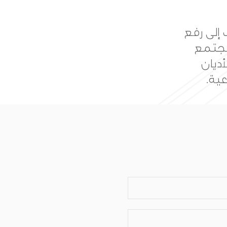
ويق من
همة في