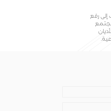
ويق من
همة في