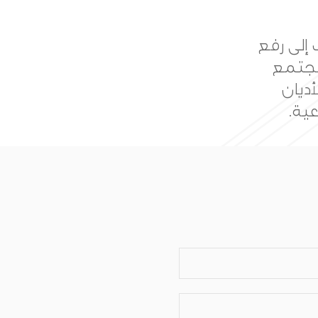
ويق من
همة في